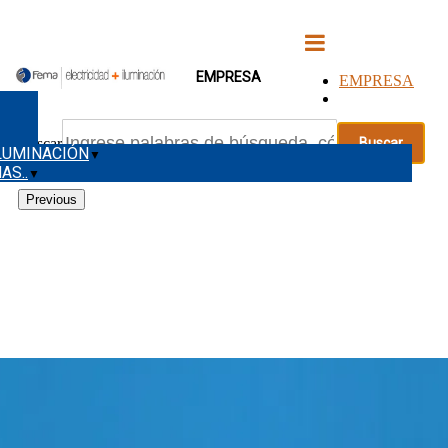
EMPRESA
0
Buscar
LUMINACIÓN
▼
AS..
▼
Previous